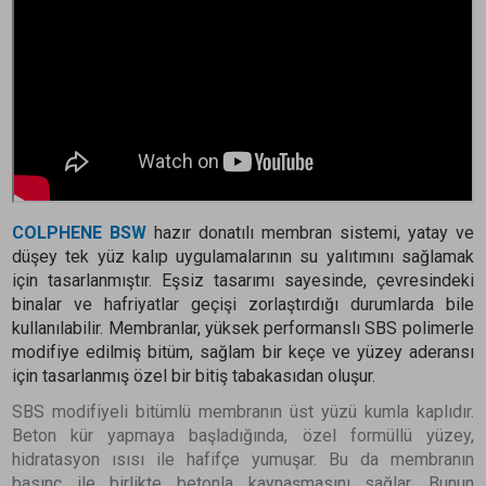
COLPHENE BSW
hazır donatılı membran sistemi, yatay ve
düşey tek yüz kalıp uygulamalarının su yalıtımını sağlamak
için tasarlanmıştır. Eşsiz tasarımı sayesinde, çevresindeki
binalar ve hafriyatlar geçişi zorlaştırdığı durumlarda bile
kullanılabilir. Membranlar, yüksek performanslı SBS polimerle
modifiye edilmiş bitüm, sağlam bir keçe ve yüzey aderansı
için tasarlanmış özel bir bitiş tabakasıdan oluşur.
SBS modifiyeli bitümlü membranın üst yüzü kumla kaplıdır.
Beton kür yapmaya başladığında, özel formüllü yüzey,
hidratasyon ısısı ile hafifçe yumuşar. Bu da membranın
basınç ile birlikte betonla kaynaşmasını sağlar. Bunun