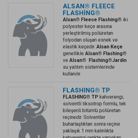
ALSAN® FLEECE
FLASHING®
Alsan® Fleece Flashing®
iki
polyester keçe arasına
yerleştirilmiş poliüretan
folyodan oluşan esnek ve
elastik keçedir.
Alsan Keçe
genellikle
Alsan® Flashing®
ve
Alsan® Flashing®
Jardin
su yalıtım sistemlerinde
kullanılır.
FLASHING® TP
FLASHING® TP
kahverengi,
solventli tiksotrop formlu, tek
bileşenli bitümlü poliüretan
reçinedir. Solventler
buharlaştıktan sonra reçine
yaklaşık 1 mm kalınlıkta
kahverengi renkte yapışkan