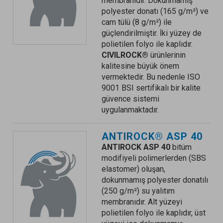
membranıdır. Dokunmamış
polyester donatı (165 g/m²) ve
cam tülü (8 g/m²) ile
güçlendirilmiştir. İki yüzey de
polietilen folyo ile kaplıdır.
CIVILROCK®
ürünlerinin
kalitesine büyük önem
vermektedir. Bu nedenle ISO
9001 BSI sertifikalı bir kalite
güvence sistemi
uygulanmaktadır.
ANTIROCK® ASP 40
ANTIROCK ASP 40
bitüm
modifiyeli polimerlerden (SBS
elastomer) oluşan,
dokunmamış polyester donatılı
(250 g/m²) su yalıtım
membranıdır. Alt yüzeyi
polietilen folyo ile kaplıdır, üst