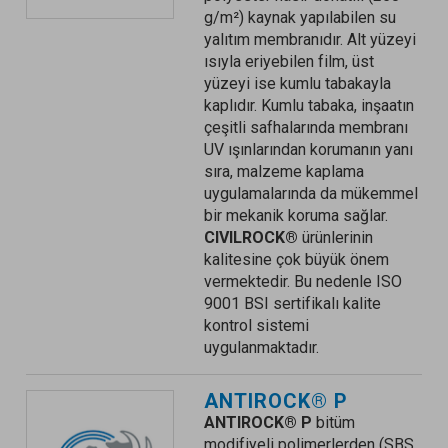
g/m²) kaynak yapılabilen su
yalıtım membranıdır. Alt yüzeyi
ısıyla eriyebilen film, üst
yüzeyi ise kumlu tabakayla
kaplıdır. Kumlu tabaka, inşaatın
çeşitli safhalarında membranı
UV ışınlarından korumanın yanı
sıra, malzeme kaplama
uygulamalarında da mükemmel
bir mekanik koruma sağlar.
CIVILROCK®
ürünlerinin
kalitesine çok büyük önem
vermektedir. Bu nedenle ISO
9001 BSI sertifikalı kalite
kontrol sistemi
uygulanmaktadır.
ANTIROCK® P
ANTIROCK® P
bitüm
modifiyeli polimerlerden (SBS