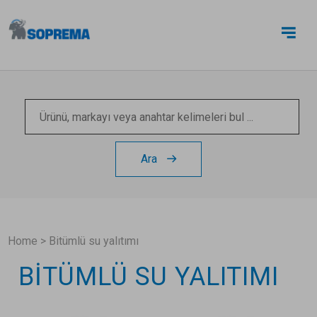
BIZE ULAŞIN
Ara
Home
>
Bitümlü su yalıtımı
BITÜMLÜ SU YALITIMI