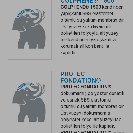
COLPHENE® 1500
COLPHENE® 1500
kendinden
yapışkanlı SBS elastomer
bitümlü su yalıtım membranıdır.
Üst yüzey kök dayanımlı
polietilen folyoyla, alt yüzey
ise kendinden yapışkanlı ve
korumalı silikon bant ile
kaplıdır.
PROTEC
FONDATION®
PROTEC FONDATION®
dokunmamış polyester donatılı
ve esnek SBS elastomer
bitümlü su yalıtım membranıdır.
Üst yüzeyi dokunmamış
polyester keçe, alt yüzeyi ise
polietilen folyo ile kaplıdır.
PROTEC FONDATION®
bitüm