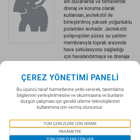
altı duvarlarda ve temellerde
drenaj ve koruma olarak
kullanılan, jeotekstil ile
birleştirilmiş yüksek yoğunluklu
polietilen levhadır. Jeotekstil
polipropilen yüzey su yalıtım
membranıyla toprak arasında
hava sirkülasyonu sağladığı
için havalandırmaya ve drenaja
katkı sağlar.
ÇEREZ YÖNETIMI PANELI
DÜNYA ÇAPINDA SOPREMA
Bu üçüncü taraf hizmetlerine yetki vererek, tanımlama
bilgilerinin yerleştirilmesine ve okunmasına ve bunların
Bir ülke seçiniz
düzgün çalışması için gerekli izleme teknolojilerinin
kullanımına izin vermiş olursunuz.
SOPREMA ŞUBELERİ
TÜM ÇEREZLERE IZIN VERME
Bir şube seçiniz
PARAMETRE
TÜM ÇEREZLERE IZIN VER