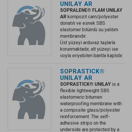
UNILAY AR
SOPRALENE
®
FLAM UNILAY
AR
kompozit cam/polyester
donatılı ve esnek SBS
elastomer bitümlü su yalıtım
membranıdır.
Üst yüzeyi arduvaz taşlarla
korunmaktadır, alt yüzeyi ise
ısıyla eriyebilen bantla kaplıdır.
SOPRASTICK®
UNILAY AR
SOPRASTICK® UNILAY
is a
flexible lightweight SBS
elastomeric bitumen
waterproofing membrane with
a composite glass/polyester
reinforcement. The self-
adhesive strips on the
underside are protected by a