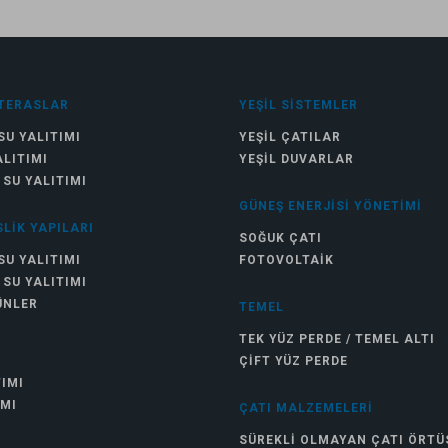
TERASLAR
YEŞIL SISTEMLER
SU YALITIMI
YEŞIL ÇATILAR
ALITIMI
YEŞIL DUVARLAR
 SU YALITIMI
GÜNEŞ ENERJISI YÖNETIMI
LIK YAPILARI
SOĞUK ÇATI
SU YALITIMI
FOTOVOLTAIK
 SU YALITIMI
ÜNLER
TEMEL
TEK YÜZ PERDE / TEMEL ALTI
ÇIFT YÜZ PERDE
TIMI
IMI
ÇATI MALZEMELERI
SÜREKLI OLMAYAN ÇATI ÖRTÜ