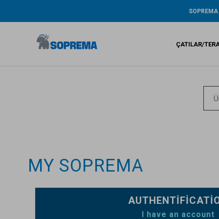
SOPREMA
Tarihçe
ŞİRKET RA
ÇATILAR/TER
ÇEVRE / AR
GENİŞ KAP
GARANTİ
Bitümlü s
Sıvı su ya
Sentetik 
MY SOPREMA
AUTHENTIFICATI
I have an account