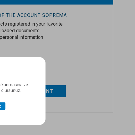
 OF THE ACCOUNT SOPREMA
cts registered in your favorite
uploaded documents
personal information
e okunmasına ve
ş olursunuz.
CREATE MY ACCOUNT
R