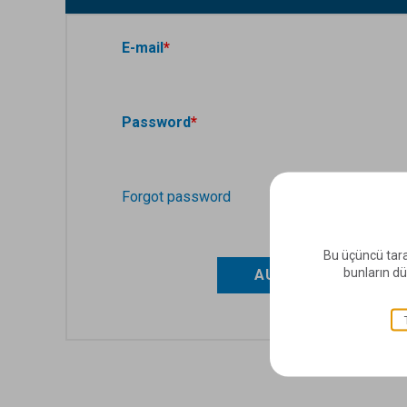
E-mail
Password
Forgot password
Bu üçüncü tara
bunların dü
AUTHENTIFICATIO