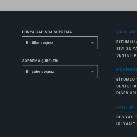
DÜNYA ÇAPINDA SOPREMA
ÇATILAR/
BITÜMLÜ 
Bir ülke seçiniz
SIVI SU Y
SENTETIK
SOPREMA ŞUBELERİ
MÜHENDIS
Bir şube seçiniz
BITÜMLÜ 
SENTETIK
DIĞER ÜR
YALITIM
SES YALI
ISI YALIT