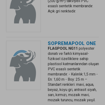
(200 g/m²) takviyeli PVC
esaslı sentetik membrandır.
Açık gri renktedir.
SOPREMAPOOL ONE
FLAGPOOL NG11
polyester
donatı ve farklı kimyasal-
fiziksel özelliklere sahip
plastisol katmanlarından oluşan
PVC esaslı sentetik
membrandır. - Kalınlık:1,5 mm -
En: 1,60 m - Boy: 25 m –
Standart renkleri: mavi, aqua,
beyaz, koyu gri, antrasit siyah,
sarı, kırmızı, mozaik mavi,
mozaik turuncu, mozaik yeşil.