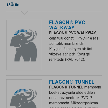
Ürün
15
FLAGON® PVC
WALKWAY
FLAGON® PVC WALKWAY
,
cam tülü donatılı PVC-P esaslı
sentetik membrandır.
Kayganlığı önleyen bir üst
yüzeye sahiptir. Koyu gri
renktedir (RAL 7012).
FLAGON® TUNNEL
FLAGON® TUNNEL
membranı
koekstrüzyonla elde edilen
donatısız sentetik PVC-P
membrandır. Mikroorganizma