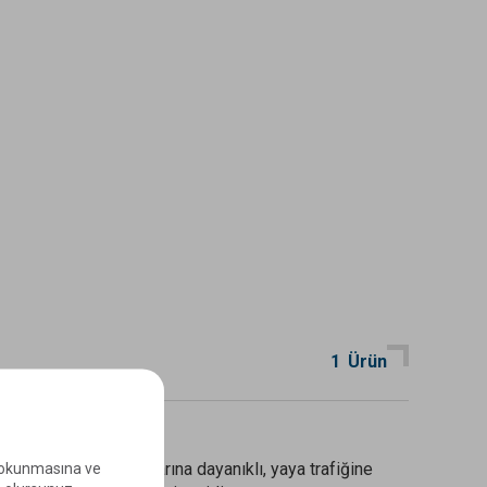
1
Ürün
FT
e okunmasına ve
lanıma hazır, UV ışınlarına dayanıklı, yaya trafiğine