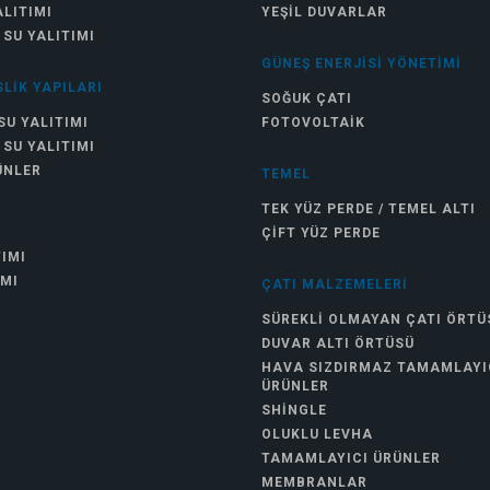
ALITIMI
YEŞIL DUVARLAR
 SU YALITIMI
GÜNEŞ ENERJISI YÖNETIMI
LIK YAPILARI
SOĞUK ÇATI
SU YALITIMI
FOTOVOLTAIK
 SU YALITIMI
ÜNLER
TEMEL
TEK YÜZ PERDE / TEMEL ALTI
ÇIFT YÜZ PERDE
TIMI
IMI
ÇATI MALZEMELERI
SÜREKLI OLMAYAN ÇATI ÖRTÜ
DUVAR ALTI ÖRTÜSÜ
HAVA SIZDIRMAZ TAMAMLAYI
ÜRÜNLER
SHINGLE
OLUKLU LEVHA
TAMAMLAYICI ÜRÜNLER
MEMBRANLAR