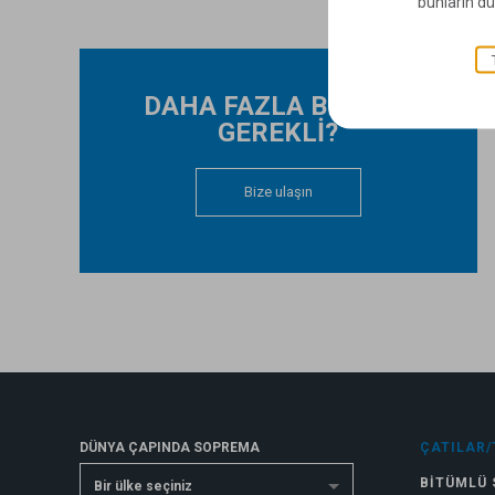
bunların dü
DAHA FAZLA BİLGİ Mİ
GEREKLİ?
Bize ulaşın
DÜNYA ÇAPINDA SOPREMA
ÇATILAR/
BITÜMLÜ 
Bir ülke seçiniz