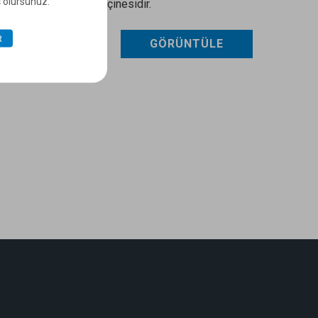
ş olursunuz.
oliüretan su yalıtım reçinesidir.
R
GÖRÜNTÜLE