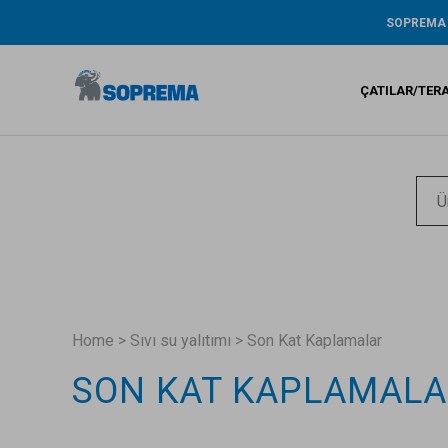
SOPREMA
Tarihçe
ŞİRKET RA
ÇATILAR/TER
ÇEVRE / AR
GENİŞ KAP
GARANTİ
Bitümlü s
Sıvı su ya
Sentetik 
Home
>
Sıvı su yalıtımı
>
Son Kat Kaplamalar
SON KAT KAPLAMALA