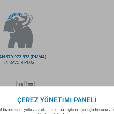
AN 970-972-973 (PMMA)
EN SAVOIR PLUS
ÇEREZ YÖNETIMI PANELI
ALSAN® 500 
f hizmetlerine yetki vererek, tanımlama bilgilerinin yerleştirilmesine v
ALSAN® 500 FT
kul