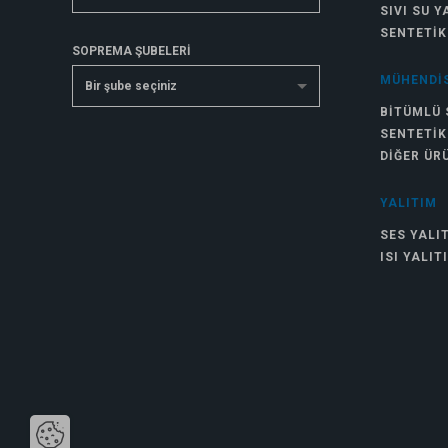
SIVI SU Y
SENTETIK
SOPREMA ŞUBELERİ
MÜHENDIS
Bir şube seçiniz
BITÜMLÜ 
SENTETIK
DIĞER ÜR
YALITIM
SES YALI
ISI YALIT