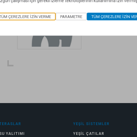
zgün çalışması için gerekli izleme teknolojilerinin kullanımına izin vermi
açık alanlara uygun p
TÜM ÇEREZLERE IZIN VERME
PARAMETRE
TÜM ÇEREZLERE IZIN VE
TERASLAR
YEŞIL SISTEMLER
SU YALITIMI
YEŞIL ÇATILAR