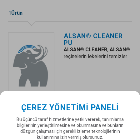
Ürün
1
ALSAN®
CLEANER
PU
ALSAN® CLEANER, ALSAN®
reçinelerin lekelerini temizler
ÇEREZ YÖNETIMI PANELI
DÜNYA ÇAPINDA SOPREMA
Bu üçüncü taraf hizmetlerine yetki vererek, tanımlama
bilgilerinin yerleştirilmesine ve okunmasına ve bunların
Bir ülke seçiniz
düzgün çalışması için gerekli izleme teknolojilerinin
kullanımına izin vermiş olursunuz.