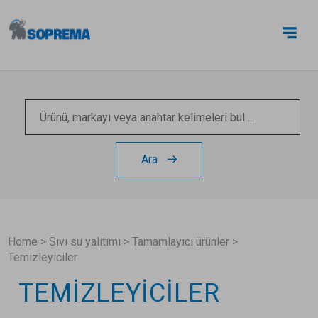
BIZE ULAŞIN
Ara
Home
>
Sıvı su yalıtımı
>
Tamamlayıcı ürünler
>
Temizleyiciler
TEMIZLEYICILER