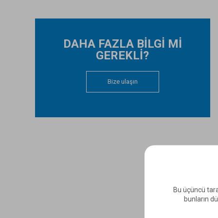
DAHA FAZLA BİLGİ Mİ
GEREKLİ?
Bize ulaşın
Bu üçüncü tara
bunların dü