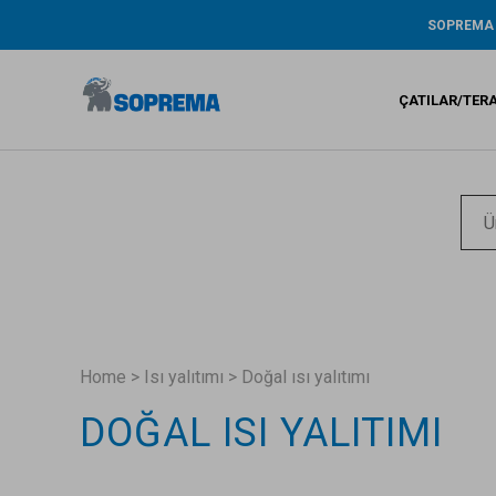
SOPREMA
Tarihçe
ŞİRKET RA
ÇATILAR/TER
ÇEVRE / AR
GENİŞ KAP
GARANTİ
Bitümlü s
Sıvı su ya
Sentetik 
Home
>
Isı yalıtımı
>
Doğal ısı yalıtımı
DOĞAL ISI YALITIMI