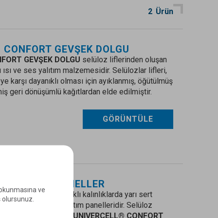
2
Ürün
 CONFORT GEVŞEK DOLGU
NFORT GEVŞEK DOLGU
selüloz liflerinden oluşan
ısı ve ses yalıtım malzemesidir. Selülozlar lifleri,
e karşı dayanıklı olması için ayıklanmış, öğütülmüş
iş geri dönüşümlü kağıtlardan elde edilmiştir.
GÖRÜNTÜLE
 CONFORT PANELLER
e okunmasına ve
NFORT PANELLER
farklı kalınlıklarda yarı sert
ş olursunuz.
rinden oluşan ısı yalıtım panelleridir. Selüloz
 ses yalıtımı sağlayan
UNIVERCELL® CONFORT