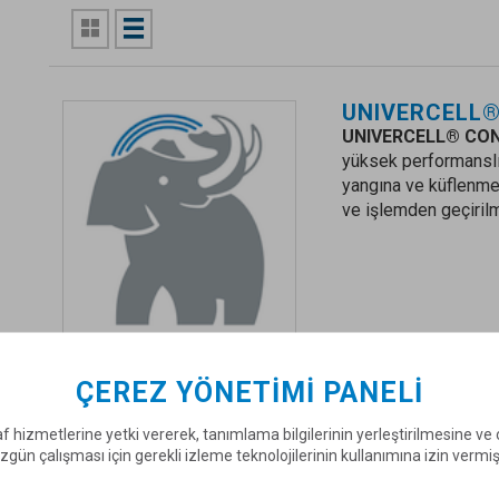
UNIVERCELL®
UNIVERCELL® CO
yüksek performanslı 
yangına ve küflenmey
ve işlemden geçirilm
ÇEREZ YÖNETIMI PANELI
UNIVERCELL®
f hizmetlerine yetki vererek, tanımlama bilgilerinin yerleştirilmesine v
UNIVERCELL® CO
zgün çalışması için gerekli izleme teknolojilerinin kullanımına izin vermi
selüloz dolgu panelle
dolgulu doğal ısı ve