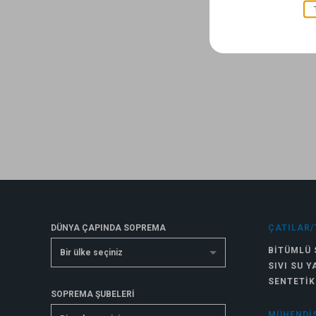
DÜNYA ÇAPINDA SOPREMA
ÇATILAR/
BITÜMLÜ 
Bir ülke seçiniz
SIVI SU Y
SENTETIK
SOPREMA ŞUBELERİ
MÜHENDIS