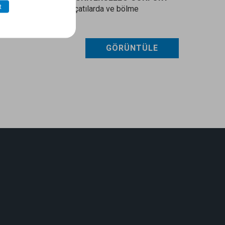
R
rda, tavanlarda, eğimli çatılarda ve bölme
ak için uygundur.
GÖRÜNTÜLE