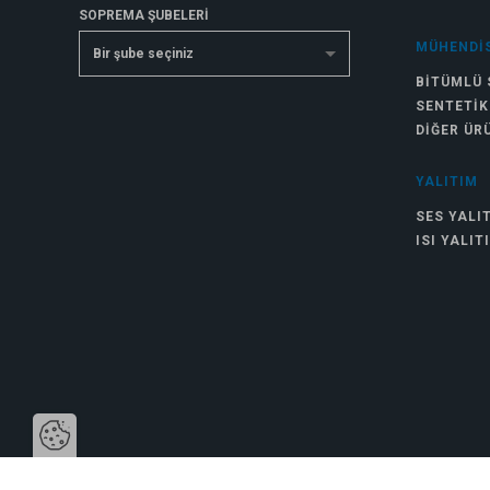
SOPREMA ŞUBELERİ
MÜHENDIS
Bir şube seçiniz
BITÜMLÜ 
SENTETIK
DIĞER ÜR
YALITIM
SES YALI
ISI YALIT
cookies.disclamer.button_open