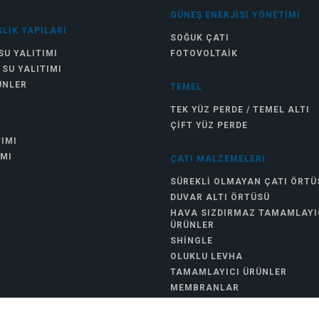
GÜNEŞ ENERJISI YÖNETIMI
LIK YAPILARI
SOĞUK ÇATI
SU YALITIMI
FOTOVOLTAIK
 SU YALITIMI
ÜNLER
TEMEL
TEK YÜZ PERDE / TEMEL ALTI
ÇIFT YÜZ PERDE
TIMI
IMI
ÇATI MALZEMELERI
SÜREKLI OLMAYAN ÇATI ÖRTÜ
DUVAR ALTI ÖRTÜSÜ
HAVA SIZDIRMAZ TAMAMLAYI
ÜRÜNLER
SHINGLE
OLUKLU LEVHA
TAMAMLAYICI ÜRÜNLER
MEMBRANLAR