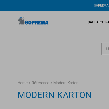
SOPREMA
Tarihçe
ŞİRKET RA
ÇATILAR/TER
ÇEVRE / AR
GENİŞ KAP
GARANTİ
Bitümlü s
Sıvı su ya
Sentetik 
Home
>
Référence
>
Modern Karton
MODERN KARTON