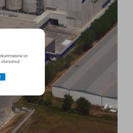
e okunmasına ve
ş olursunuz.
R