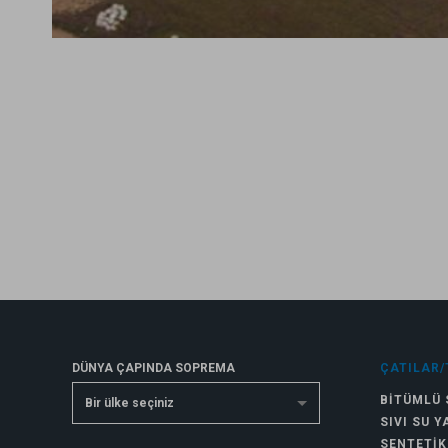
DÜNYA ÇAPINDA SOPREMA
ÇATILAR/
BITÜMLÜ 
Bir ülke seçiniz
SIVI SU Y
SENTETIK