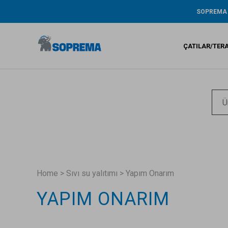
SOPREMA
Tarihçe
ŞİRKET RA
ÇATILAR/TER
ÇEVRE / AR
GENİŞ KAP
GARANTİ
Bitümlü s
Sıvı su ya
Sentetik 
Home
>
Sıvı su yalıtımı
>
Yapım Onarım
YAPIM ONARIM