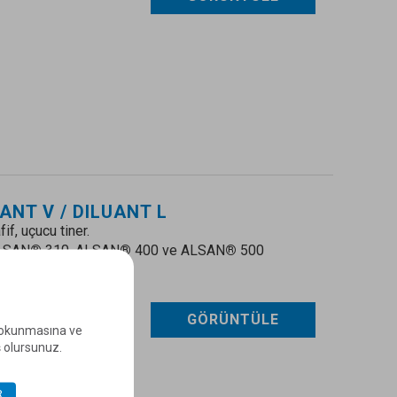
ANT V / DILUANT L
if, uçucu tiner.
ALSAN
®
310, ALSAN
®
400 ve ALSAN
®
500
ağır tiner.
GÖRÜNTÜLE
e okunmasına ve
ş olursunuz.
R