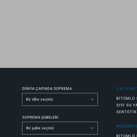
DÜNYA ÇAPINDA SOPREMA
ÇATILAR/
BITÜMLÜ 
Bir ülke seçiniz
SIVI SU Y
SENTETIK
SOPREMA ŞUBELERİ
MÜHENDIS
Bir şube seçiniz
BITÜMLÜ 