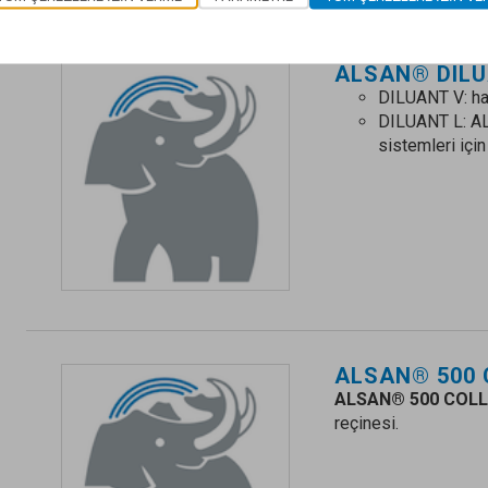
ALSAN® DILU
DILUANT V: haf
DILUANT L: 
sistemleri için 
ALSAN® 500 
ALSAN® 500 COLL
reçinesi.