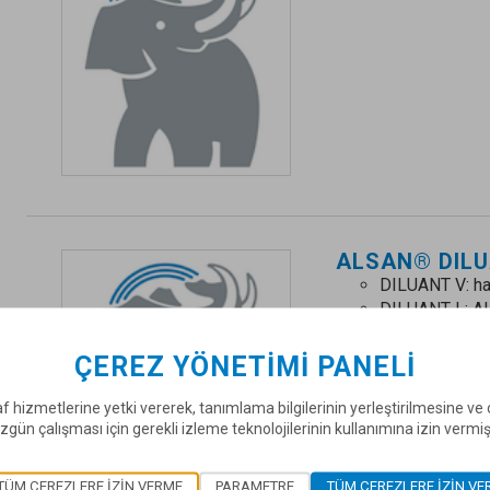
ALSAN® DILU
DILUANT V: haf
DILUANT L: 
sistemleri için 
ÇEREZ YÖNETIMI PANELI
f hizmetlerine yetki vererek, tanımlama bilgilerinin yerleştirilmesine v
zgün çalışması için gerekli izleme teknolojilerinin kullanımına izin vermi
TÜM ÇEREZLERE IZIN VERME
PARAMETRE
TÜM ÇEREZLERE IZIN VE