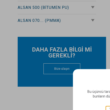
ALSAN 500 (BITUMEN PU)
ALSAN 070.... (PMMA)
DAHA FAZLA BİLGİ Mİ
GEREKLİ?
Bize ulaşın
Bu üçüncü tara
bunların dü