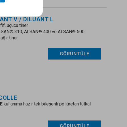
ANT V / DILUANT L
if, uçucu tiner.
ALSAN
®
310, ALSAN
®
400 ve ALSAN
®
500
ağır tiner.
GÖRÜNTÜLE
COLLE
E
kullanıma hazır tek bileşenli poliüretan tutkal
GÖRÜNTÜLE