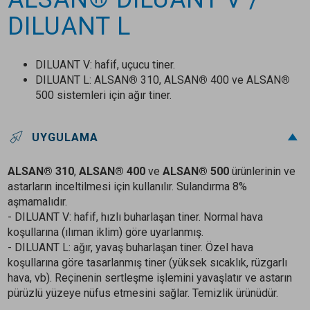
DILUANT L
DILUANT V: hafif, uçucu tiner.
DILUANT L: ALSAN
®
310, ALSAN
®
400 ve ALSAN
®
500 sistemleri için ağır tiner.
UYGULAMA
ALSAN® 310
,
ALSAN® 400
ve
ALSAN® 500
ürünlerinin ve
astarların inceltilmesi için kullanılır. Sulandırma 8%
aşmamalıdır.
- DILUANT V: hafif, hızlı buharlaşan tiner. Normal hava
koşullarına (ılıman iklim) göre uyarlanmış.
- DILUANT L: ağır, yavaş buharlaşan tiner. Özel hava
koşullarına göre tasarlanmış tiner (yüksek sıcaklık, rüzgarlı
hava, vb). Reçinenin sertleşme işlemini yavaşlatır ve astarın
pürüzlü yüzeye nüfus etmesini sağlar. Temizlik ürünüdür.