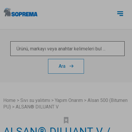
BIZE ULAŞIN
Ara
Home
>
Sıvı su yalıtımı
>
Yapım Onarım
>
Alsan 500 (Bitumen
PU)
>
ALSAN® DILUANT V
ALSAN® DILUANT V /