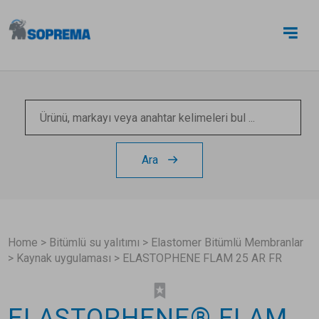
BIZE ULAŞIN
Ara
Home
>
Bitümlü su yalıtımı
>
Elastomer Bitümlü Membranlar
>
Kaynak uygulaması
>
ELASTOPHENE FLAM 25 AR FR
ELASTOPHENE® FLAM