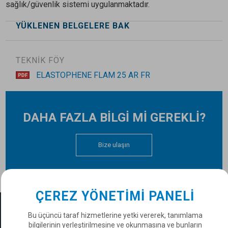
sağlık/güvenlik sistemi uygulanmaktadır.
YÜKLENEN BELGELERE BAK
TEKNİK FÖY
ELASTOPHENE FLAM 25 AR FR
DAHA FAZLA BİLGİ Mİ GEREKLİ?
Bize ulaşın
ÇEREZ YÖNETIMI PANELI
DÜNYA ÇAPINDA SOPREMA
Bu üçüncü taraf hizmetlerine yetki vererek, tanımlama
Bir ülke seçiniz
bilgilerinin yerleştirilmesine ve okunmasına ve bunların