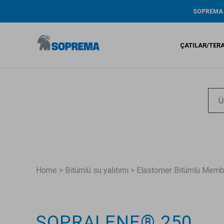
SOPREMA
Tarihçe
ŞİRKET RA
ÇATILAR/TER
ÇEVRE / AR
GENİŞ KAP
GARANTİ
Bitümlü s
Sıvı su ya
Sentetik 
Home
>
Bitümlü su yalıtımı
>
Elastomer Bitümlü Memb
SOPRALENE® 250