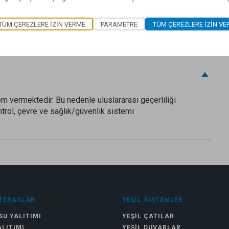
TÜM ÇEREZLERE IZIN VERME
PARAMETRE
TÜM ÇEREZLERE IZIN VE
erinde dik olarak depolanmalıdır.
m vermektedir. Bu nedenle uluslararası geçerliliği
ntrol, çevre ve sağlık/güvenlik sistemi
TERASLAR
YEŞIL SISTEMLER
SU YALITIMI
YEŞIL ÇATILAR
ALITIMI
YEŞIL DUVARLAR