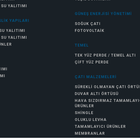
 SU YALITIMI
GÜNEŞ ENERJISI YÖNETIMI
LIK YAPILARI
SOĞUK ÇATI
SU YALITIMI
FOTOVOLTAIK
 SU YALITIMI
ÜNLER
TEMEL
TEK YÜZ PERDE / TEMEL ALTI
ÇIFT YÜZ PERDE
TIMI
IMI
ÇATI MALZEMELERI
SÜREKLI OLMAYAN ÇATI ÖRTÜ
DUVAR ALTI ÖRTÜSÜ
HAVA SIZDIRMAZ TAMAMLAYI
ÜRÜNLER
SHINGLE
OLUKLU LEVHA
TAMAMLAYICI ÜRÜNLER
MEMBRANLAR