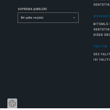
SENTETIK
SOPREMA ŞUBELERİ
MÜHENDIS
Bir şube seçiniz
BITÜMLÜ 
SENTETIK
DIĞER ÜR
YALITIM
SES YALI
ISI YALIT