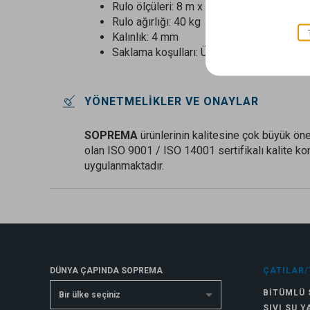
Rulo ölçüleri: 8 m x 1 m
Rulo ağırlığı: 40 kg
Kalınlık: 4 mm
Saklama koşulları: Üzeri sarılı paletler üz
YÖNETMELIKLER VE ONAYLAR
SOPREMA
ürünlerinin kalitesine çok büyük öne
olan ISO 9001 / ISO 14001 sertifikalı kalite ko
uygulanmaktadır.
DÜNYA ÇAPINDA SOPREMA
ÇATILAR/
BITÜMLÜ 
Bir ülke seçiniz
SIVI SU Y