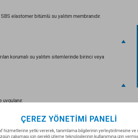
 SBS elastomer bitümlü su yalıtım membranıdır.
ılan korumalı su yalıtım sitemlerinde birinci veya
 uygulanır.
ÇEREZ YÖNETIMI PANELI
f hizmetlerine yetki vererek, tanımlama bilgilerinin yerleştirilmesine v
zgün çalışması için gerekli izleme teknolojilerinin kullanımına izin vermi