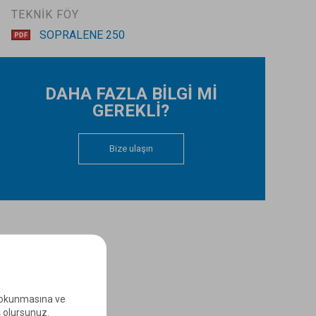
TEKNİK FÖY
SOPRALENE 250
DAHA FAZLA BİLGİ Mİ
GEREKLİ?
Bize ulaşın
e okunmasına ve
ş olursunuz.