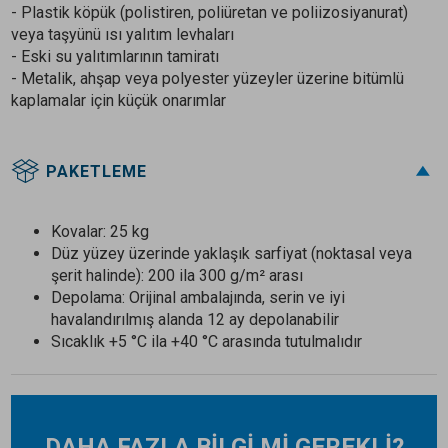
- Plastik köpük (polistiren, poliüretan ve poliizosiyanurat)
veya taşyünü ısı yalıtım levhaları
- Eski su yalıtımlarının tamiratı
- Metalik, ahşap veya polyester yüzeyler üzerine bitümlü
kaplamalar için küçük onarımlar
PAKETLEME
Kovalar: 25 kg
Düz yüzey üzerinde yaklaşık sarfiyat (noktasal veya
şerit halinde): 200 ila 300 g/m² arası
Depolama: Orijinal ambalajında, serin ve iyi
havalandırılmış alanda 12 ay depolanabilir
Sıcaklık +5 °C ila +40 °C arasında tutulmalıdır
DAHA FAZLA BİLGİ Mİ GEREKLİ?