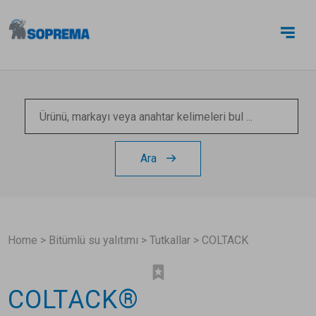
BIZE ULAŞIN
Ara
Home
>
Bitümlü su yalıtımı
>
Tutkallar
>
COLTACK
COLTACK®