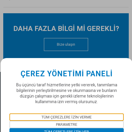
DAHA FAZLA BİLGİ Mİ GEREKLİ?
Bize ulaşın
ÇEREZ YÖNETIMI PANELI
DÜNYA ÇAPINDA SOPREMA
Bu üçüncü taraf hizmetlerine yetki vererek, tanımlama
Bir ülke seçiniz
bilgilerinin yerleştirilmesine ve okunmasına ve bunların
düzgün çalışması için gerekli izleme teknolojilerinin
kullanımına izin vermiş olursunuz.
SOPREMA ŞUBELERİ
Bir şube seçiniz
TÜM ÇEREZLERE IZIN VERME
PARAMETRE
TÜM ÇEREZLERE IZIN VER