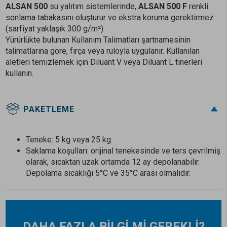
ALSAN 500
su yalıtım sistemlerinde,
ALSAN 500 F
renkli
sonlama tabakasını oluşturur ve ekstra koruma gerektirmez
(sarfiyat yaklaşık 300 g/m²).
Yürürlükte bulunan Kullanım Talimatları şartnamesinin
talimatlarına göre, fırça veya ruloyla uygulanır. Kullanılan
aletleri temizlemek için Diluant V veya Diluant L tinerleri
kullanın.
PAKETLEME
Teneke: 5 kg veya 25 kg.
Saklama koşulları: orijinal tenekesinde ve ters çevrilmiş
olarak, sıcaktan uzak ortamda 12 ay depolanabilir.
Depolama sıcaklığı 5°C ve 35°C arası olmalıdır.
DAHA FAZLA BİLGİ Mİ GEREKLİ?