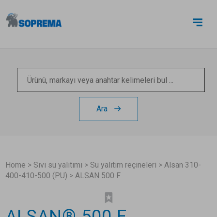
BIZE ULAŞIN
Ara
Home
>
Sıvı su yalıtımı
>
Su yalıtım reçineleri
>
Alsan 310-
400-410-500 (PU)
>
ALSAN 500 F
ALSAN® 500 F