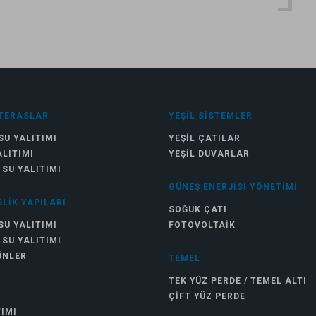
TERASLAR
YEŞIL SISTEMLER
SU YALITIMI
YEŞIL ÇATILAR
ALITIMI
YEŞIL DUVARLAR
 SU YALITIMI
GÜNEŞ ENERJISI YÖNETIMI
LIK YAPILARI
SOĞUK ÇATI
SU YALITIMI
FOTOVOLTAIK
 SU YALITIMI
ÜNLER
TEMEL
TEK YÜZ PERDE / TEMEL ALTI
ÇIFT YÜZ PERDE
TIMI