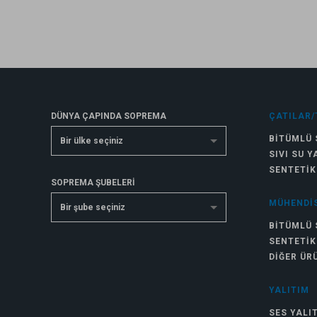
DÜNYA ÇAPINDA SOPREMA
ÇATILAR/
BITÜMLÜ 
Bir ülke seçiniz
SIVI SU Y
SENTETIK
SOPREMA ŞUBELERİ
MÜHENDIS
Bir şube seçiniz
BITÜMLÜ 
SENTETIK
DIĞER ÜR
YALITIM
SES YALI