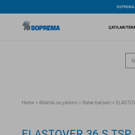
SOPREMA
Tarihçe
ŞİRKET RA
ÇATILAR/TER
ÇEVRE / AR
GENİŞ KAP
GARANTİ
Bitümlü s
Sıvı su ya
Sentetik 
Home
>
Bitümlü su yalıtımı
>
Buhar bariyeri
>
ELASTOV
ELASTOVER 36 S TSP