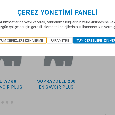
ÇEREZ YÖNETIMI PANELI
f hizmetlerine yetki vererek, tanımlama bilgilerinin yerleştirilmesine v
zgün çalışması için gerekli izleme teknolojilerinin kullanımına izin vermi
TÜM ÇEREZLERE IZIN VERME
PARAMETRE
TÜM ÇEREZLERE IZIN VE
LTACK®
SOPRACOLLE 200
SOPRACOLLE®
VOIR PLUS
EN SAVOIR PLUS
EN SAVOIR