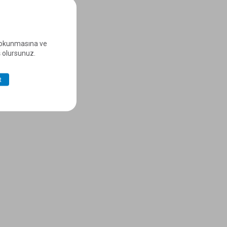
e okunmasına ve
ş olursunuz.
R
 300 N
SOPRACOLLE
COLTACK®
LIQUIDE
 PLUS
EN SAVOIR PLUS
EN SAVOIR PLUS