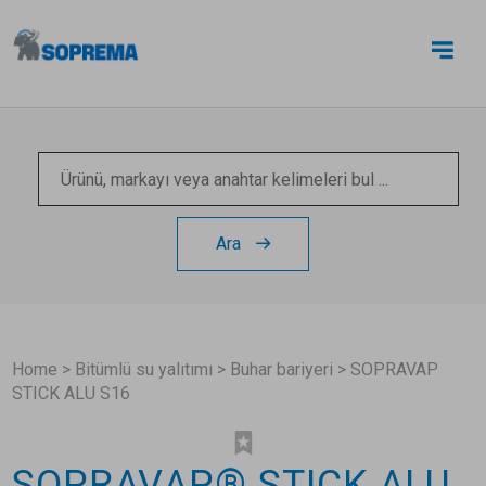
BIZE ULAŞIN
Ara
Home
>
Bitümlü su yalıtımı
>
Buhar bariyeri
>
SOPRAVAP
STICK ALU S16
SOPRAVAP® STICK ALU