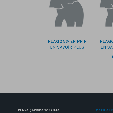
FLAGON® TUNNEL
FLAGON® EP PR F
FLAG
EN SAVOIR PLUS
EN SAVOIR PLUS
EN SA
DÜNYA ÇAPINDA SOPREMA
ÇATILAR/