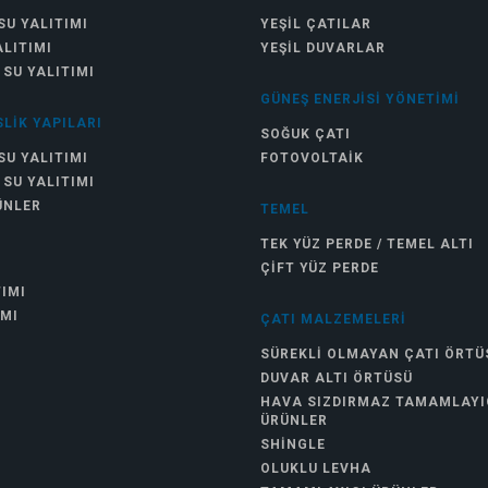
SU YALITIMI
YEŞIL ÇATILAR
ALITIMI
YEŞIL DUVARLAR
 SU YALITIMI
GÜNEŞ ENERJISI YÖNETIMI
LIK YAPILARI
SOĞUK ÇATI
SU YALITIMI
FOTOVOLTAIK
 SU YALITIMI
ÜNLER
TEMEL
TEK YÜZ PERDE / TEMEL ALTI
ÇIFT YÜZ PERDE
TIMI
IMI
ÇATI MALZEMELERI
SÜREKLI OLMAYAN ÇATI ÖRTÜ
DUVAR ALTI ÖRTÜSÜ
HAVA SIZDIRMAZ TAMAMLAYI
ÜRÜNLER
SHINGLE
OLUKLU LEVHA