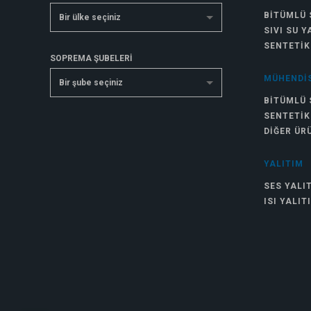
BITÜMLÜ 
Bir ülke seçiniz
SIVI SU Y
SENTETIK
SOPREMA ŞUBELERİ
MÜHENDIS
Bir şube seçiniz
BITÜMLÜ 
SENTETIK
DIĞER ÜR
YALITIM
SES YALI
ISI YALIT