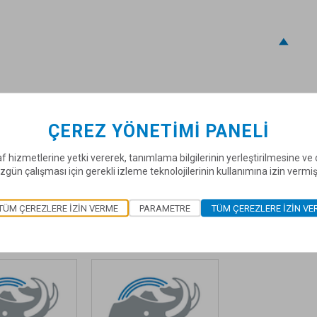
me, yağmura ve kara dayanıklı bir örtü ile korunarak
ÇEREZ YÖNETIMI PANELI
f hizmetlerine yetki vererek, tanımlama bilgilerinin yerleştirilmesine v
zgün çalışması için gerekli izleme teknolojilerinin kullanımına izin vermi
ÜRÜNLER
TÜM ÇEREZLERE IZIN VERME
PARAMETRE
TÜM ÇEREZLERE IZIN VE