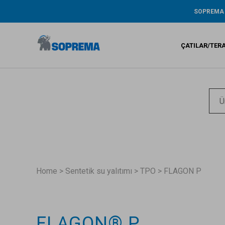
SOPREMA
Tarihçe
ŞİRKET RA
ÇATILAR/TER
ÇEVRE / AR
GENİŞ KAP
GARANTİ
Bitümlü s
Sıvı su ya
Sentetik 
Home
>
Sentetik su yalıtımı
>
TPO
>
FLAGON P
FLAGON® P