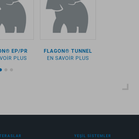
ON® EP/PR
FLAGON® TUNNEL
FLAGON® EP
VOIR PLUS
EN SAVOIR PLUS
EN SAVOIR
TERASLAR
YEŞIL SISTEMLER