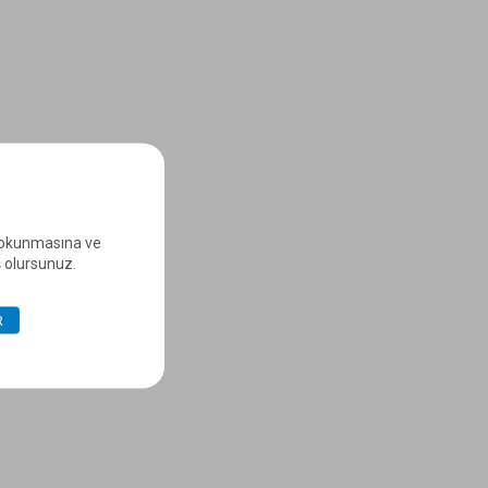
e okunmasına ve
ş olursunuz.
R